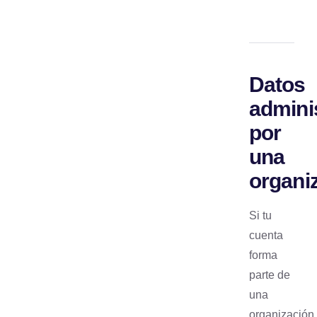
Datos
admini
por
una
organi
Si tu
cuenta
forma
parte de
una
organización,