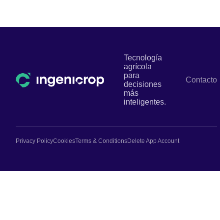
Tecnología
agrícola
para
Contacto
decisiones
más
inteligentes.
Privacy Policy
Cookies
Terms & Conditions
Delete App Account