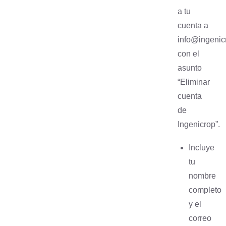
a tu
cuenta a
info@ingenic
con el
asunto
“Eliminar
cuenta
de
Ingenicrop”.
Incluye
tu
nombre
completo
y el
correo