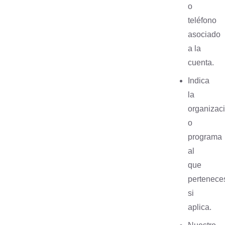
o
teléfono
asociado
a la
cuenta.
Indica
la
organizac
o
programa
al
que
pertenece
si
aplica.